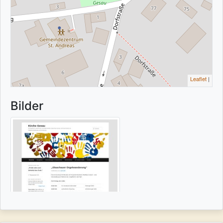
Leaflet
|
Bilder