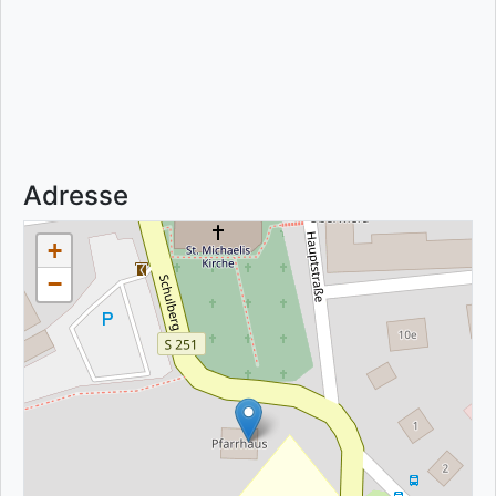
Adresse
+
−