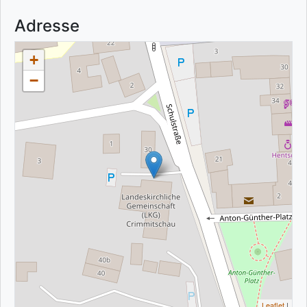
Adresse
+
−
Leaflet
|