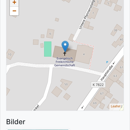
+
−
Leaflet
|
Bilder