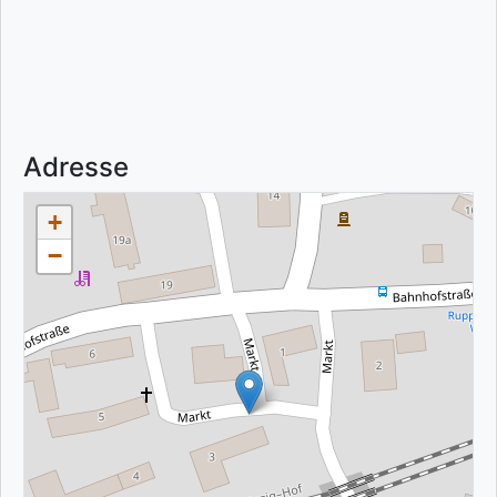
Adresse
+
−