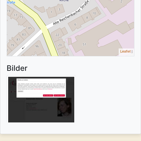
Leaflet
|
Bilder