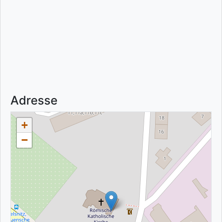
Adresse
+
−