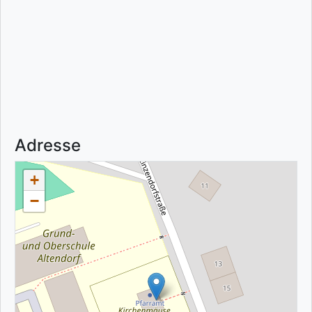
Adresse
+
−