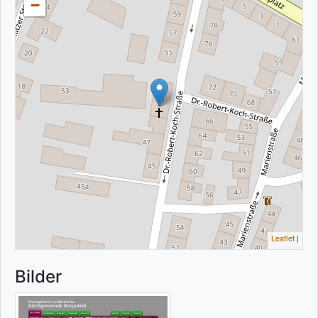
−
Leaflet
|
Bilder