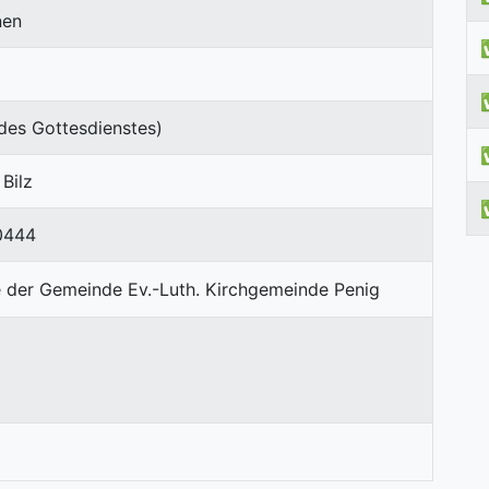
nen
des Gottesdienstes)
 Bilz
0444