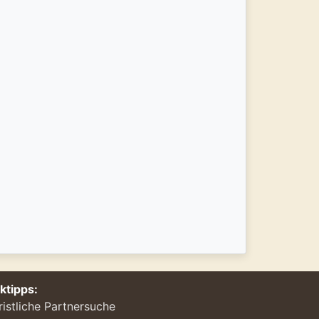
nktipps:
ristliche Partnersuche