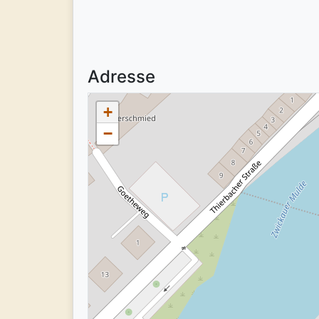
Adresse
+
−