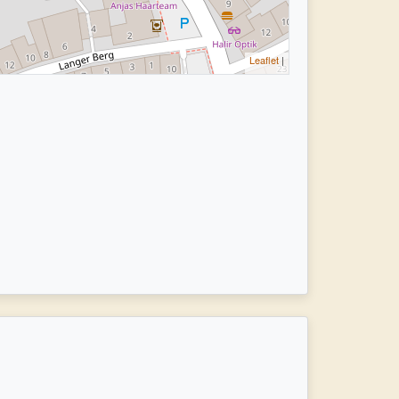
Leaflet
|