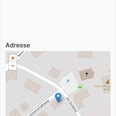
Adresse
+
−