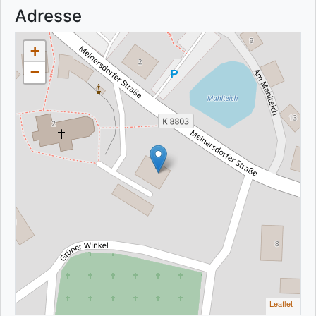
Adresse
+
−
Leaflet
|