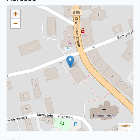
+
−
Leaflet
|