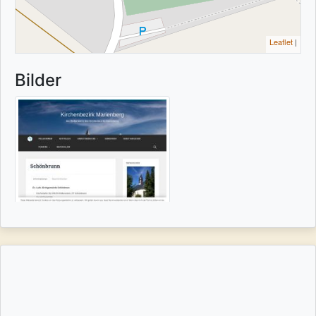
Leaflet
|
Bilder