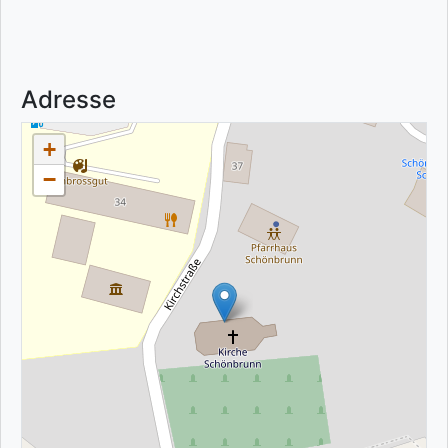
Adresse
+
−