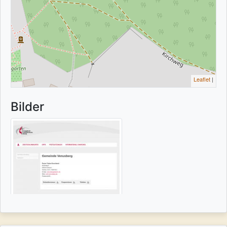
Leaflet
|
Bilder