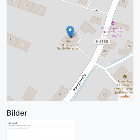
Leaflet
|
Bilder