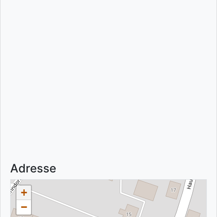
Adresse
+
−