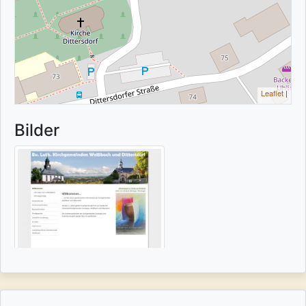
Leaflet
|
Bilder