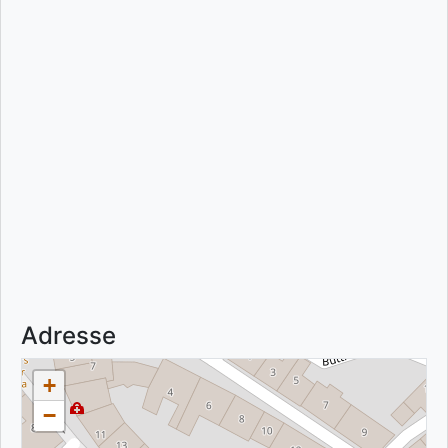
Adresse
+
−