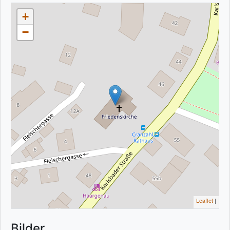
+
−
Leaflet
|
Bilder