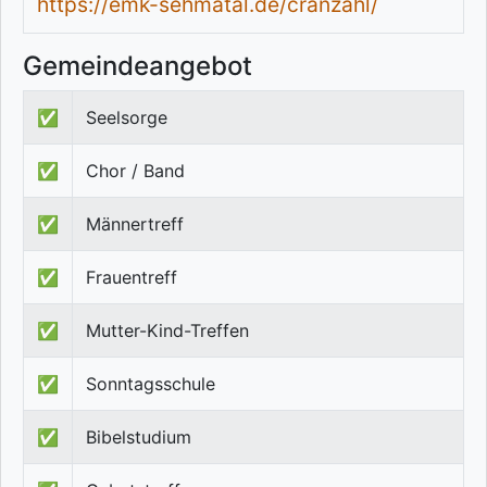
https://emk-sehmatal.de/cranzahl/
Gemeindeangebot
✅
Seelsorge
✅
Chor / Band
✅
Männertreff
✅
Frauentreff
✅
Mutter-Kind-Treffen
✅
Sonntagsschule
✅
Bibelstudium