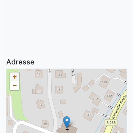
Adresse
+
−