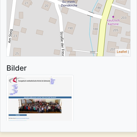
Leaflet
|
Bilder