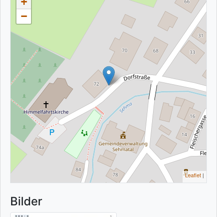
+
−
Leaflet
|
Bilder