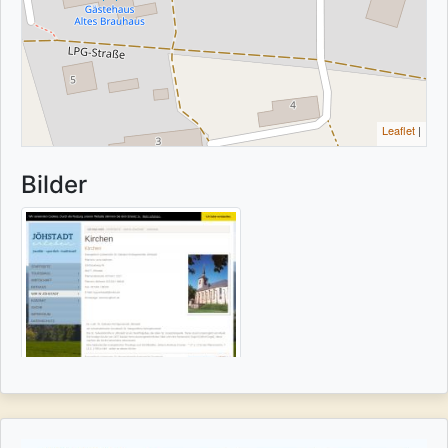
Leaflet
|
Bilder