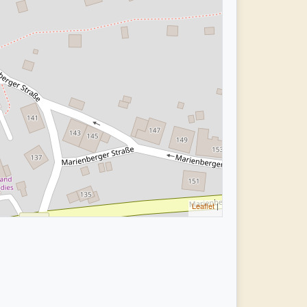
Leaflet
|