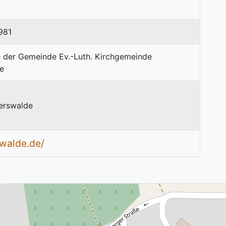
981
erswalde
swalde.de/