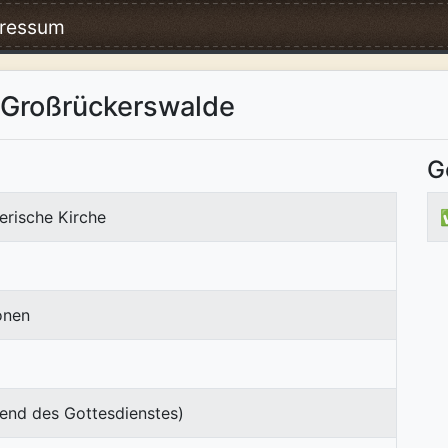
ressum
 Großrückerswalde
G
erische Kirche
onen
end des Gottesdienstes)