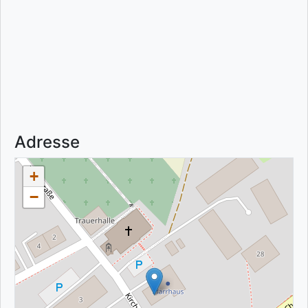
Adresse
+
−