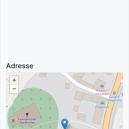
Adresse
+
−