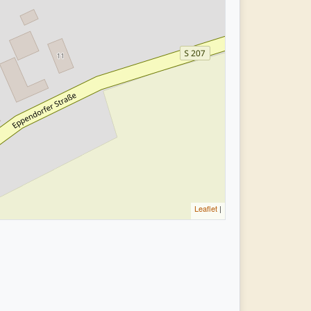
Leaflet
|