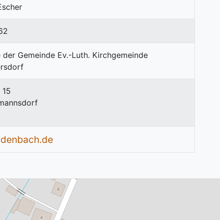
Escher
62
 15
mannsdorf
idenbach.de