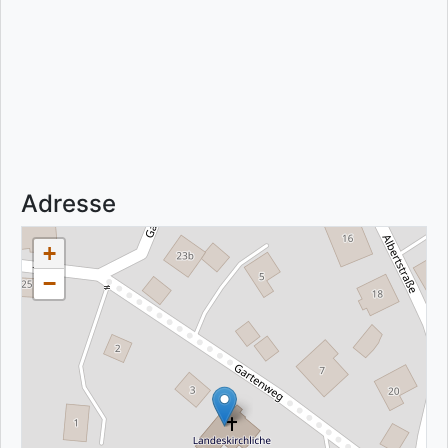
Adresse
+
−