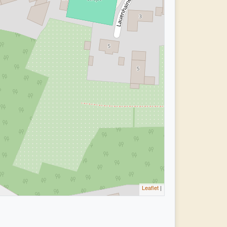
Leaflet
|