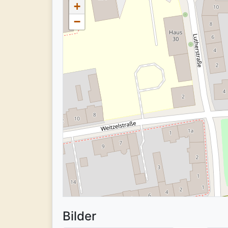
+
−
Bilder