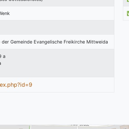
Wenk
9 a
a
dex.php?id=9