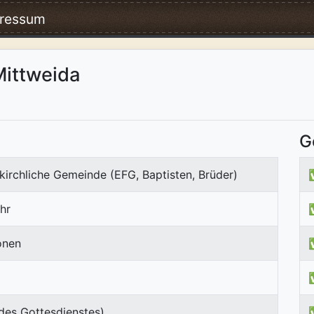
ressum
Mittweida
G
kirchliche Gemeinde (EFG, Baptisten, Brüder)
hr
onen
des Gottesdienstes)