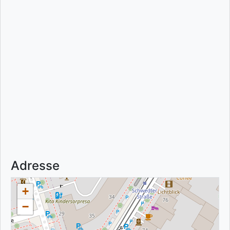
Adresse
+
−