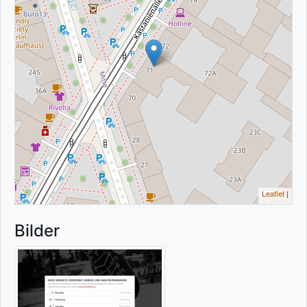
Leaflet
|
Bilder