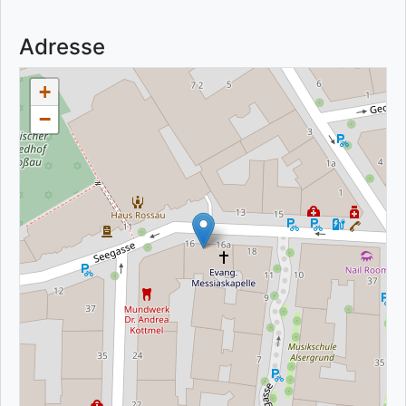
Adresse
+
−