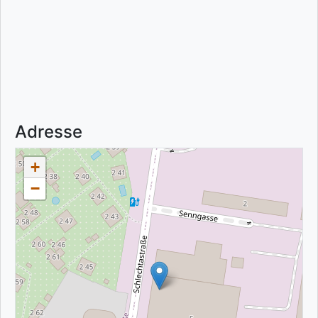
Adresse
+
−