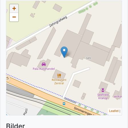
+
−
Leaflet
|
Bilder