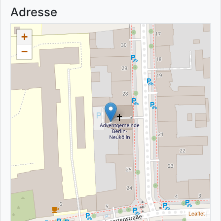
Adresse
+
−
Leaflet
|