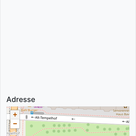
Adresse
+
−