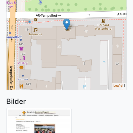
Leaflet
|
Bilder