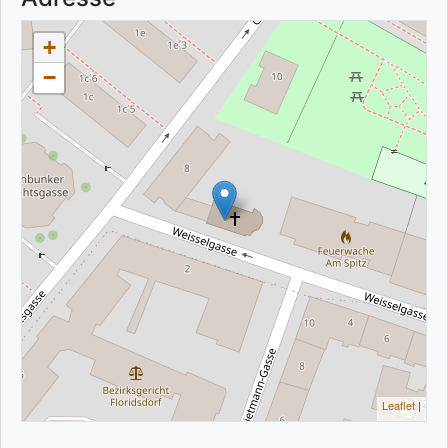
+
−
Leaflet
|