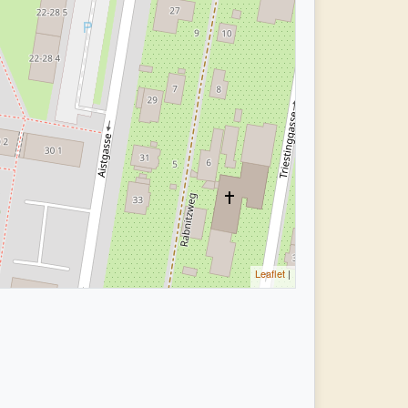
Leaflet
|