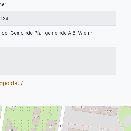
ner
7134
9
eopoldau/