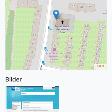
Leaflet
|
Bilder