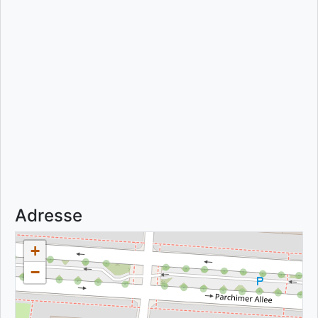
Adresse
+
−