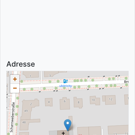
Adresse
+
−