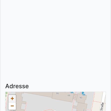
Adresse
+
−