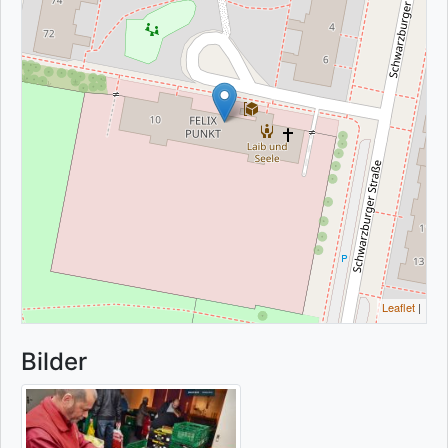
Leaflet
|
Bilder