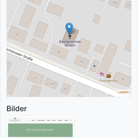
Leaflet
|
Bilder