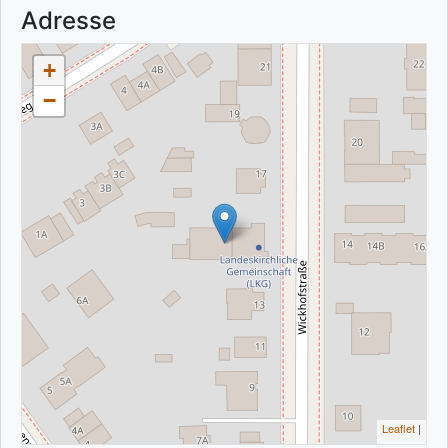
Adresse
+
−
Leaflet
|