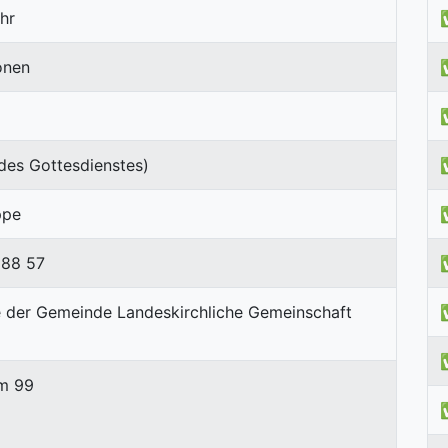
hr
onen
des Gottesdienstes)
ppe
 88 57
m 99