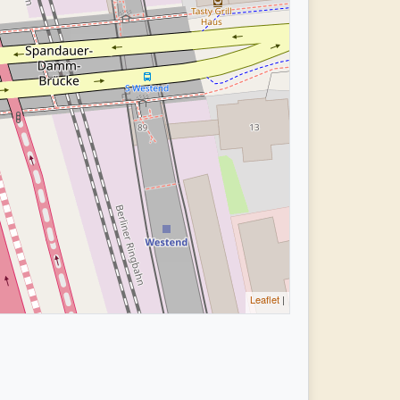
Leaflet
|