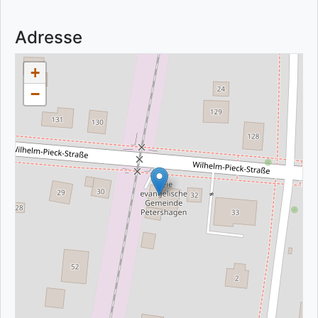
Adresse
+
−