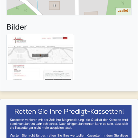
Leaflet
|
Bilder