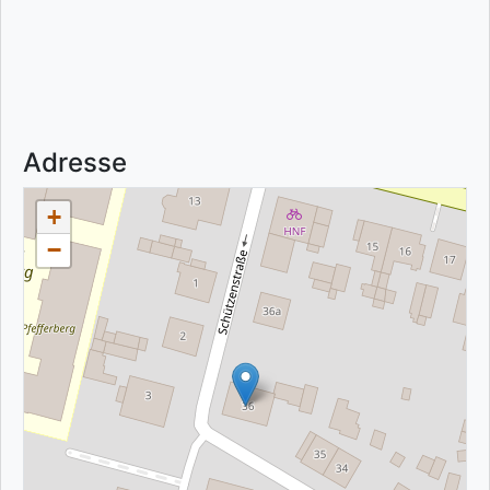
Adresse
+
−