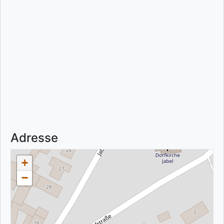
Adresse
+
−