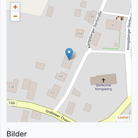
+
−
Leaflet
|
Bilder