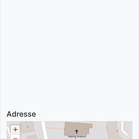
Adresse
+
−