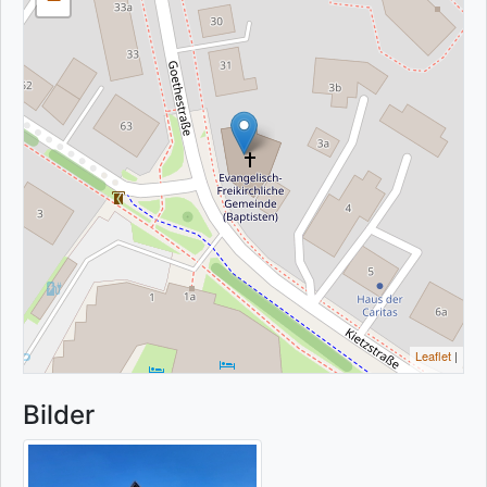
Leaflet
|
Bilder