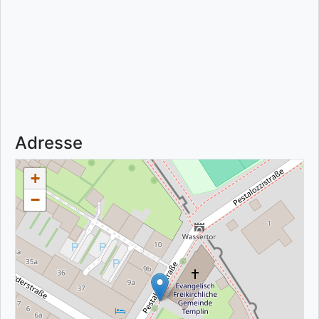
Adresse
+
−