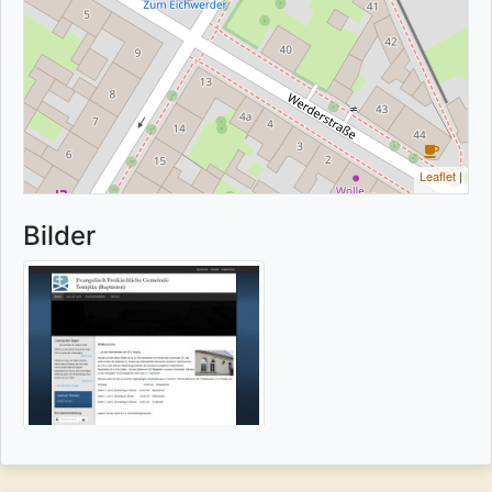
Leaflet
|
Bilder