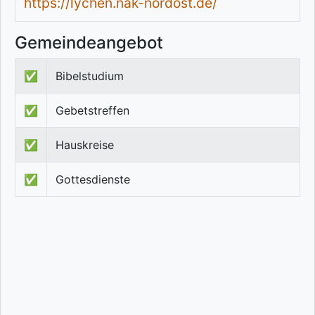
https://lychen.nak-nordost.de/
Gemeindeangebot
✅
Bibelstudium
✅
Gebetstreffen
✅
Hauskreise
✅
Gottesdienste