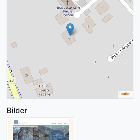
Leaflet
|
Bilder