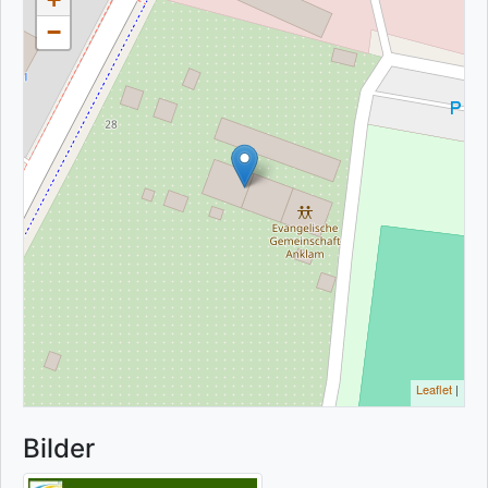
−
Leaflet
|
Bilder